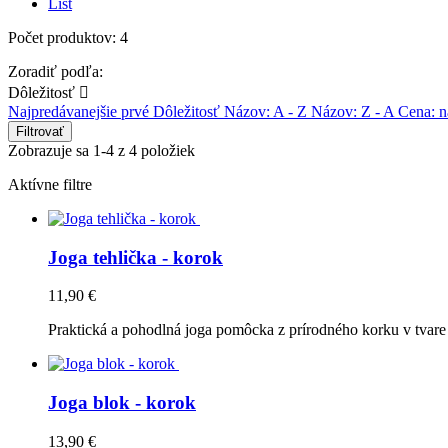
List
Počet produktov: 4
Zoradiť podľa:
Dôležitosť

Najpredávanejšie prvé
Dôležitosť
Názov: A - Z
Názov: Z - A
Cena: n
Filtrovať
Zobrazuje sa 1-4 z 4 položiek
Aktívne filtre
Joga tehlička - korok
11,90 €
Praktická a pohodlná joga pomôcka z prírodného korku v tvare 
Joga blok - korok
13,90 €