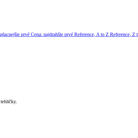
ajlacnejšie prvé
Cena: najdrahšie prvé
Reference, A to Z
Reference, Z 
tehličky.