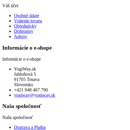
Váš účet
Osobné údaje
Vrátenie tovaru
Objednávky
Dobropisy
Adresy
Informácie o e-shope
Informácie o e-shope
YogiWay.sk
Jabloňová 5
91705 Trnava
Slovensko
+421 948 467 790
yogiway@yogiway.sk
Naša spoločnosť
Naša spoločnosť
Doprava a Platba