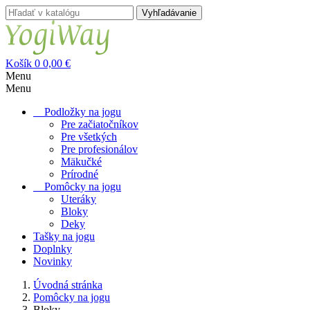
Vyhľadávanie
Košík
0
0,00 €
Menu
Menu
Podložky na jogu
Pre začiatočníkov
Pre všetkých
Pre profesionálov
Mäkučké
Prírodné
Pomôcky na jogu
Uteráky
Bloky
Deky
Tašky na jogu
Doplnky
Novinky
Úvodná stránka
Pomôcky na jogu
Bloky