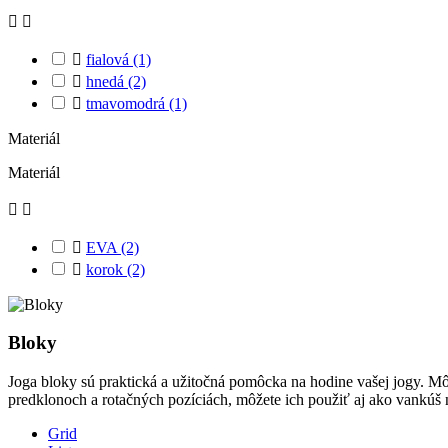



fialová
(1)

hnedá
(2)

tmavomodrá
(1)
Materiál
Materiál



EVA
(2)

korok
(2)
Bloky
Joga bloky sú praktická a užitočná pomôcka na hodine vašej jogy. Mô
predklonoch a rotačných pozíciách, môžete ich použiť aj ako vankúš 
Grid