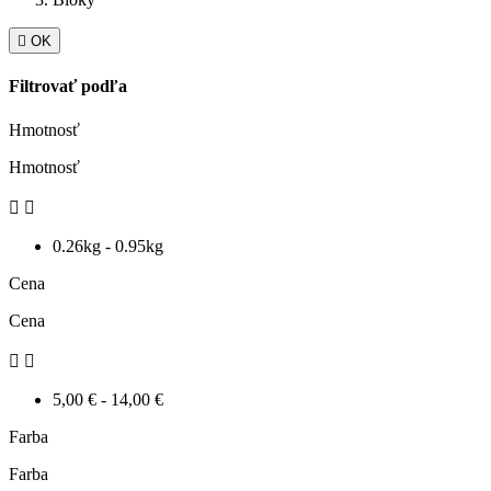

OK
Filtrovať podľa
Hmotnosť
Hmotnosť


0.26kg - 0.95kg
Cena
Cena


5,00 € - 14,00 €
Farba
Farba